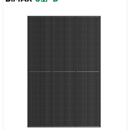
430-450 واط
أقصى تأثير: 23.04
ضمان الطاقة لمدة 30 عامًا