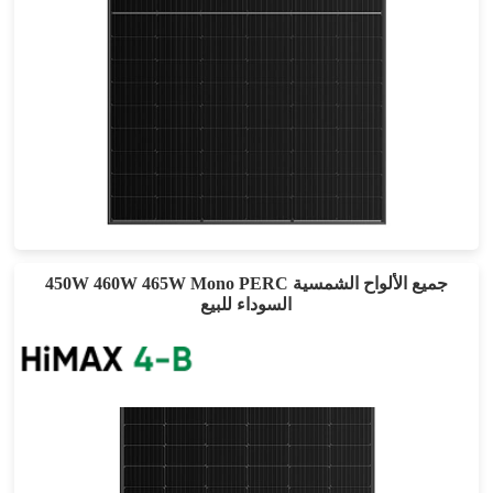
405-425 واط
أقصى تأثير: 21.76%
ضمان الطاقة لمدة 25 عامًا
450W 460W 465W Mono PERC جميع الألواح الشمسية
السوداء للبيع