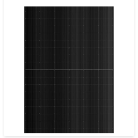
665-695 واط
أقصى تأثير: 22.38%
ضمان الطاقة لمدة 25 عامًا