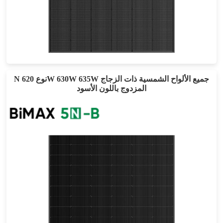
430-450 واط
أقصى تأثير: 23.04%
ضمان الطاقة لمدة 25 عامًا
N نوع 620W 630W 635W جميع الألواح الشمسية ذات الزجاج
المزدوج باللون الأسود