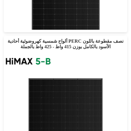
545-560 واط
أقصى تأثير: 21.67%
ضمان الطاقة لمدة 25 عامًا
ألواح شمسية كهروضوئية أحادية PERC نصف مقطوعة باللون
الأسود بالكامل بوزن 415 واط - 425 واط بالجملة