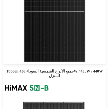
555-585 واط
أقصى تأثير: 22.64%
ضمان الطاقة لمدة 25 عامًا
Topcon جميع الألواح الشمسية السوداء 430W / 435W / 440W
للمنزل