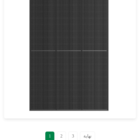
410-440 واط
أقصى تأثير: 22.53%
ضمان الطاقة لمدة 25 عامًا
نهاية
3
2
1