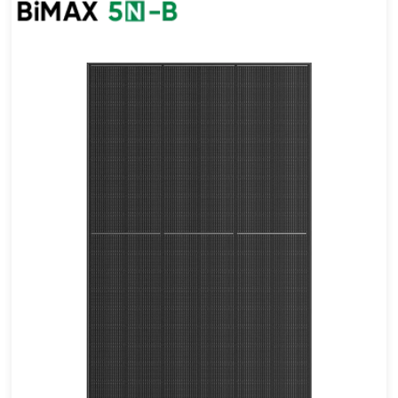
410-440 واط
أقصى تأثير: 22.53%