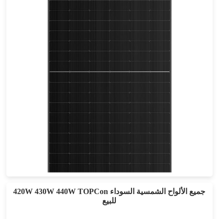
555-585 واط
أقصى تأثير: 22.64%
ضمان الطاقة لمدة 30 عامًا
420W 430W 440W TOPCon جميع الألواح الشمسية السوداء
للبيع