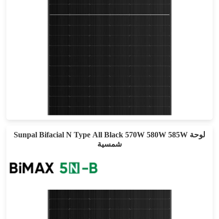
605-635 واط
أقصى تأثير: 22.72%
ضمان الطاقة لمدة 30 عامًا
Sunpal Bifacial N Type All Black 570W 580W 585W لوحة
شمسية