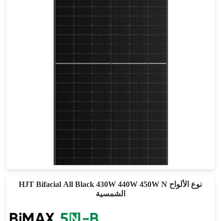
440-465 واط
أقصى تأثير: 21.4%
ضمان الطاقة لمدة 25 عامًا
HJT Bifacial All Black 430W 440W 450W N نوع الألواح
الشمسية