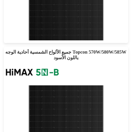
605-635 واط
أقصى تأثير: 22.72%
ضمان الطاقة لمدة 25 عامًا
جميع الألواح الشمسية أحادية الوجه Topcon 570W/580W/585W
باللون الأسود