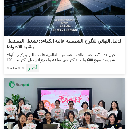
الدليل النهائي للألواح الشمسية عالية الكفاءة: تشغيل المستقبل
بتقنية 600 واط+
تخيل هذا: "صناعة الطاقة الشمسية العالمية قامت للتو بتركيب ألواح
شمسية بقوة 600 واط فأكثر في ساعة واحدة لتشغيل أكثر من 120
مبنى تجارياً"—أكثر مما يمكن لمدن صغيرة بأكملها استهلاكه. وهذا
أخبار
2026-05-26
يحدث كل يوم، في جميع أنحاء العالم، مع ...