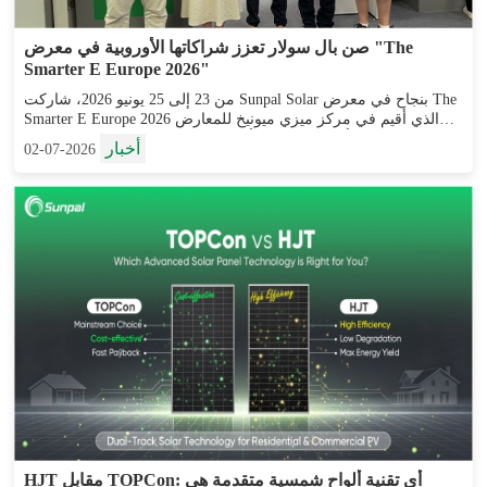
صن بال سولار تعزز شراكاتها الأوروبية في معرض "The
Smarter E Europe 2026"
من 23 إلى 25 يونيو 2026، شاركت Sunpal Solar بنجاح في معرض The
Smarter E Europe 2026 الذي أقيم في مركز ميزي ميونيخ للمعارض
في ميونيخ، ألمانيا. وبوصفه أحد المعارض الرائدة عالميًا في مجال
أخبار
2026-07-02
الطاقة الشمسية وتخزين البطاريات وحلول الطاقة الذكية...
HJT مقابل TOPCon: أي تقنية ألواح شمسية متقدمة هي