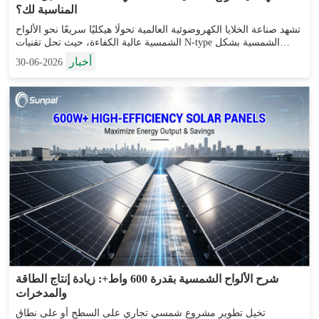
المناسبة لك؟
تشهد صناعة الخلايا الكهروضوئية العالمية تحولًا هيكليًا سريعًا نحو الألواح
الشمسية عالية الكفاءة، حيث تحل تقنيات N-type الشمسية بشكل
متزايد محل تقنية P-type PERC التقليدية في القطاعات السكنية
أخبار
2026-06-30
والتجارية والمرافق...
شرح الألواح الشمسية بقدرة 600 واط+: زيادة إنتاج الطاقة
والمدخرات
تخيل تطوير مشروع شمسي تجاري على السطح أو على نطاق