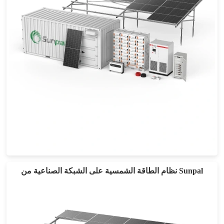
حل التيار المتردد المقترن بقدرة 500 كيلو وات إلى 5 ميجا وات
نظام الطاقة الشمسية على الشبكة الصناعية من Sunpal