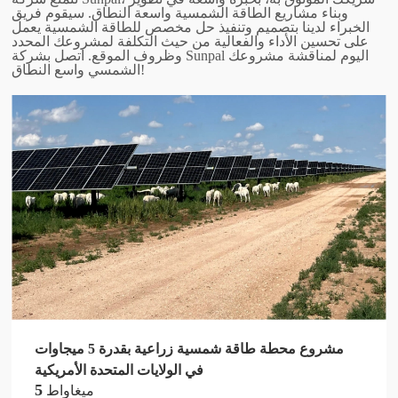
وبناء مشاريع الطاقة الشمسية واسعة النطاق. سيقوم فريق
الخبراء لدينا بتصميم وتنفيذ حل مخصص للطاقة الشمسية يعمل
على تحسين الأداء والفعالية من حيث التكلفة لمشروعك المحدد
وظروف الموقع. اتصل بشركة Sunpal اليوم لمناقشة مشروعك
الشمسي واسع النطاق!
مشروع محطة طاقة شمسية زراعية بقدرة 5 ميجاوات
في الولايات المتحدة الأمريكية
5
ميغاواط