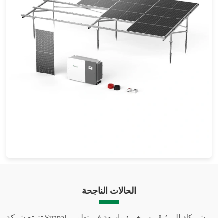
نظام الطاقة الشمسية على الشبكة بقدرة 215-255 كيلو وات
الحالات الناجحة
تتمتع شركة Sunpal، شريكك الموثوق به، بخبرة واسعة في تطوير