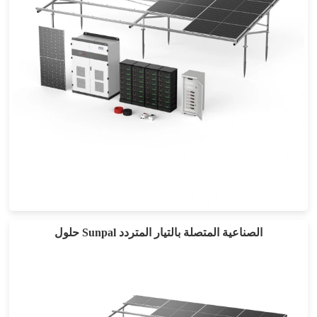
حلول توصيل التيار المستمر بقدرة 150 كيلو وات إلى 500 كيلو وات
حلول Sunpal الصناعية المتصلة بالتيار المتردد