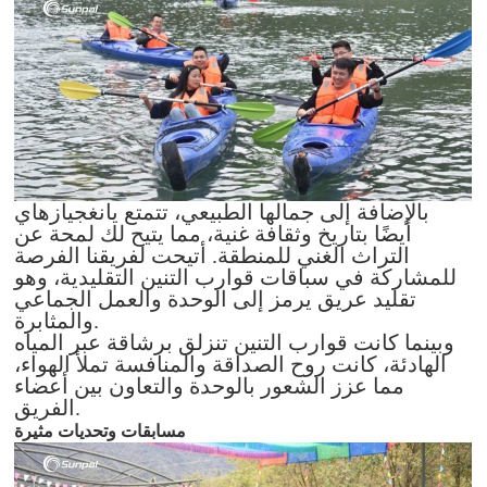
بالإضافة إلى جمالها الطبيعي، تتمتع يانغجيازهاي
أيضًا بتاريخ وثقافة غنية، مما يتيح لك لمحة عن
التراث الغني للمنطقة. أتيحت لفريقنا الفرصة
للمشاركة في سباقات قوارب التنين التقليدية، وهو
تقليد عريق يرمز إلى الوحدة والعمل الجماعي
والمثابرة.
وبينما كانت قوارب التنين تنزلق برشاقة عبر المياه
الهادئة، كانت روح الصداقة والمنافسة تملأ الهواء،
مما عزز الشعور بالوحدة والتعاون بين أعضاء
الفريق.
مسابقات وتحديات مثيرة