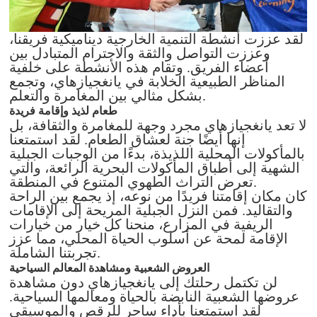
لقد عززت أنشطة التنمية الخارجية ديناميكية فريقنا،
وعززت التواصل والثقة والاحترام المتبادل بين
أعضاء الفريق. وتقام هذه الأنشطة على خلفية
المناظر الطبيعية الخلابة في يانغجيازهاي، وتجمع
بشكل مثالي بين المغامرة والتعلم.
طعام لذيذ وإقامة فريدة
لا تعد يانغجيازهاي مجرد وجهة للمغامرة والثقافة، بل
إنها أيضًا جنة لعشاق الطعام. لقد استمتعنا
بالمأكولات المحلية اللذيذة، بدءًا من الوجبات الجبلية
الشهية إلى أطباق المأكولات البحرية الرائعة، والتي
تعرض التراث الطهوي المتنوع في المنطقة.
كان مكان إقامتنا فريدًا من نوعه، إذ يجمع بين الراحة
والتقاليد. فمن النزل الجبلية المريحة إلى الإقامات
الريفية في المزارع، منحنا كل خيار من خيارات
الإقامة لمحة عن أسلوب الحياة المحلي، مما عزز
تجربتنا الشاملة.
العروض الشعبية ومشاهدة المعالم السياحية
لن تكتمل رحلتك إلى يانغجيازهاي دون مشاهدة
عروضها الشعبية النابضة بالحياة ومعالمها السياحية.
لقد استمتعنا بأداء ساحر للرقص والموسيقى