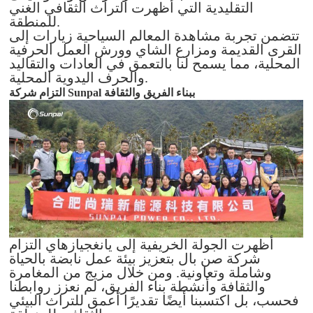
التقليدية التي أظهرت التراث الثقافي الغني
للمنطقة.
تتضمن تجربة مشاهدة المعالم السياحية زيارات إلى
القرى القديمة ومزارع الشاي وورش العمل الحرفية
المحلية، مما يسمح لنا بالتعمق في العادات والتقاليد
والحرف اليدوية المحلية.
التزام شركة Sunpal ببناء الفريق والثقافة
أظهرت الجولة الخريفية إلى يانغجيازهاي التزام
شركة صن بال بتعزيز بيئة عمل نابضة بالحياة
وشاملة وتعاونية. ومن خلال مزيج من المغامرة
والثقافة وأنشطة بناء الفريق، لم نعزز روابطنا
فحسب، بل اكتسبنا أيضًا تقديرًا أعمق للتراث البيئي