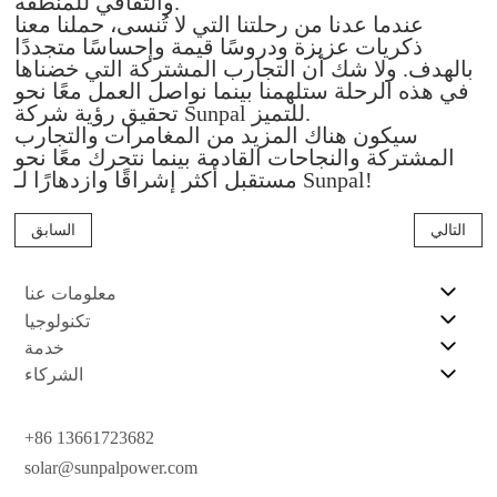
والثقافي للمنطقة.
عندما عدنا من رحلتنا التي لا تُنسى، حملنا معنا
ذكريات عزيزة ودروسًا قيمة وإحساسًا متجددًا
بالهدف. ولا شك أن التجارب المشتركة التي خضناها
في هذه الرحلة ستلهمنا بينما نواصل العمل معًا نحو
تحقيق رؤية شركة Sunpal للتميز.
سيكون هناك المزيد من المغامرات والتجارب
المشتركة والنجاحات القادمة بينما نتحرك معًا نحو
مستقبل أكثر إشراقًا وازدهارًا لـ Sunpal!
التالي
السابق
معلومات عنا
تكنولوجيا
خدمة
الشركاء
+86 13661723682
solar@sunpalpower.com