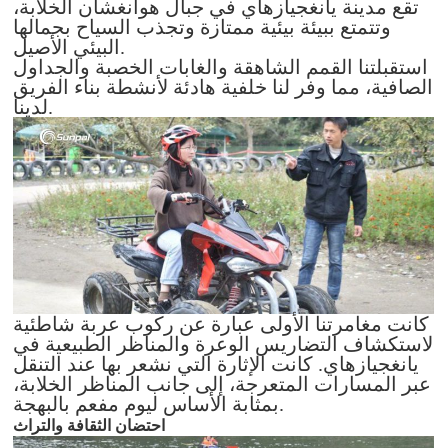
تقع مدينة يانغجيازهاي في جبال هوانغشان الخلابة،
وتتمتع ببيئة بيئية ممتازة وتجذب السياح بجمالها
البيئي الأصيل.
استقبلتنا القمم الشاهقة والغابات الخصبة والجداول
الصافية، مما وفر لنا خلفية هادئة لأنشطة بناء الفريق
لدينا.
كانت مغامرتنا الأولى عبارة عن ركوب عربة شاطئية
لاستكشاف التضاريس الوعرة والمناظر الطبيعية في
يانغجيازهاي. كانت الإثارة التي نشعر بها عند التنقل
عبر المسارات المتعرجة، إلى جانب المناظر الخلابة،
بمثابة الأساس ليوم مفعم بالبهجة.
احتضان الثقافة والتراث